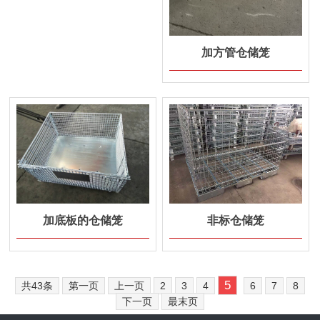
加方管仓储笼
加底板的仓储笼
非标仓储笼
5
共43条
第一页
上一页
2
3
4
6
7
8
下一页
最末页